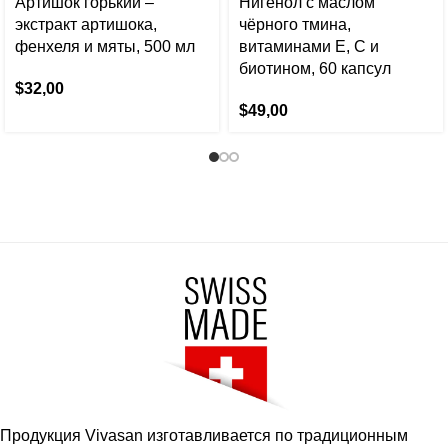
Артишок горький –
Нигенол с маслом
экстракт артишока,
чёрного тмина,
фенхеля и мяты, 500 мл
витаминами E, C и
биотином, 60 капсул
$
32,00
$
49,00
Продукция Vivasan изготавливается по традиционным