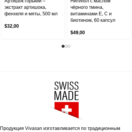
Артишок горький –
Нигенол с маслом
экстракт артишока,
чёрного тмина,
фенхеля и мяты, 500 мл
витаминами E, C и
биотином, 60 капсул
$
32,00
$
49,00
Продукция Vivasan изготавливается по традиционным