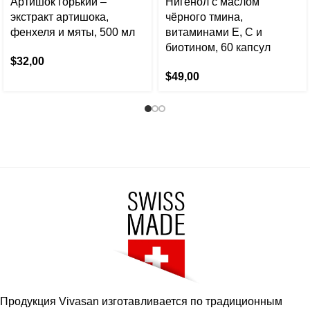
Артишок горький –
Нигенол с маслом
экстракт артишока,
чёрного тмина,
фенхеля и мяты, 500 мл
витаминами E, C и
биотином, 60 капсул
$
32,00
$
49,00
Продукция Vivasan изготавливается по традиционным