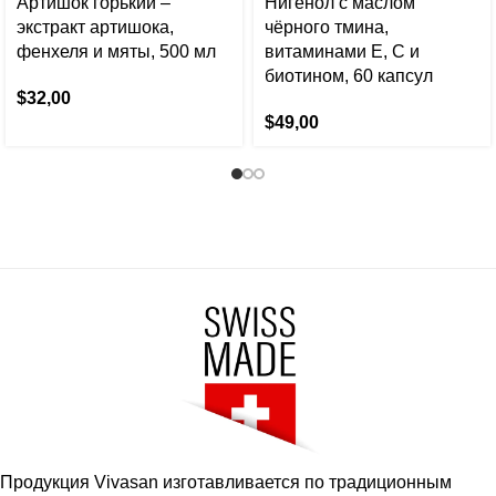
Артишок горький –
Нигенол с маслом
экстракт артишока,
чёрного тмина,
фенхеля и мяты, 500 мл
витаминами E, C и
биотином, 60 капсул
$
32,00
$
49,00
Продукция Vivasan изготавливается по традиционным