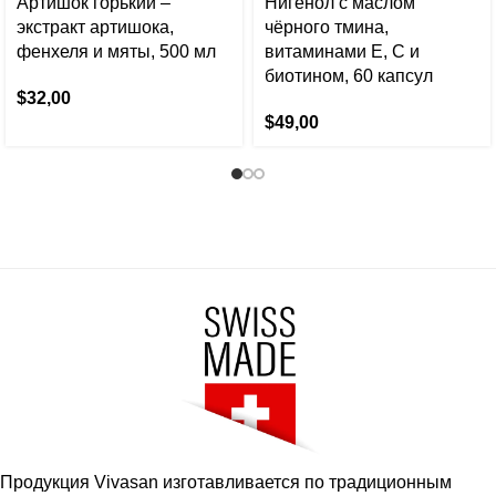
Артишок горький –
Нигенол с маслом
экстракт артишока,
чёрного тмина,
фенхеля и мяты, 500 мл
витаминами E, C и
биотином, 60 капсул
$
32,00
$
49,00
Продукция Vivasan изготавливается по традиционным